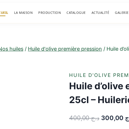
CUEIL
LA MAISON
PRODUCTION
CATALOGUE
ACTUALITÉ
GALERIE
Nos huiles
/
Huile d'olive première pression
/
Huile d’o
HUILE D'OLIVE PREM
Huile d’olive 
25cl – Huiler
400,00
د.ج
300,00
ج