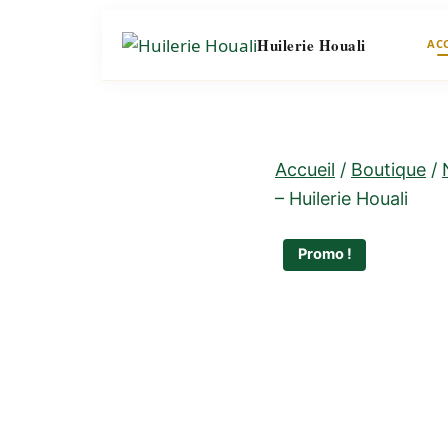
Huilerie Houali
AC
Accueil
/
Boutique
/
– Huilerie Houali
Promo !