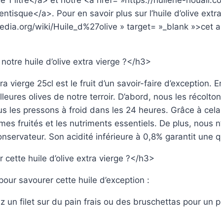
e 1 litre
</a>
et notre
<a href= »https://huilerie-houali.
lentisque
</a>
. Pour en savoir plus sur l’huile d’olive ext
ipedia.org/wiki/Huile_d%27olive » target= »_blank »>
cet a
notre huile d’olive extra vierge ?</h3>
ra vierge 25cl est le fruit d’un savoir-faire d’exception. 
leures olives de notre terroir. D’abord, nous les récolto
us les pressons à froid dans les 24 heures. Grâce à cel
mes fruités et les nutriments essentiels. De plus, nous 
onservateur. Son acidité inférieure à 0,8% garantit une q
cette huile d’olive extra vierge ?</h3>
pour savourer cette huile d’exception :
z un filet sur du pain frais ou des bruschettas pour un pl