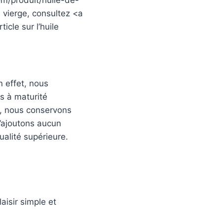
com/produit/huile-de-
ra vierge, consultez
<a
rticle sur l’huile
En effet, nous
ns à maturité
a, nous conservons
n’ajoutons aucun
ualité supérieure.
aisir simple et