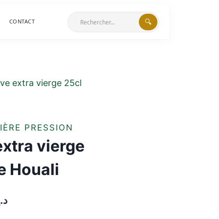
🔍
CONTACT
live extra vierge 25cl
IÈRE PRESSION
extra vierge
ie Houali
د.