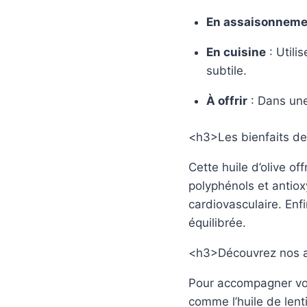
En assaisonneme
En cuisine
: Utili
subtile.
À offrir
: Dans une
<h3>Les bienfaits de 
Cette huile d’olive o
polyphénols et antio
cardiovasculaire. Enf
équilibrée.
<h3>Découvrez nos a
Pour accompagner votr
comme l’huile de lent