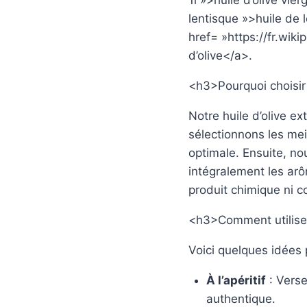
1l »>
huile d’olive vierg
lentisque »>
huile de 
href= »https://fr.wik
d’olive
</a>
.
<h3>Pourquoi choisir 
Notre huile d’olive ext
sélectionnons les meil
optimale. Ensuite, no
intégralement les arô
produit chimique ni c
<h3>Comment utiliser 
Voici quelques idées 
À l’apéritif
: Verse
authentique.