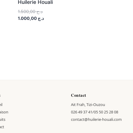
Huilerie Houali
1.500,00
د.ج
1.000,00
د.ج
s
Contact
il
Ait Frah, Tizi-Ouzou
aison
026 49 37 41/05 50 25 28 08
its
contact@huilerie-houali.com
act